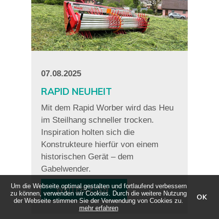
07.08.2025
RAPID NEUHEIT
Mit dem Rapid Worber wird das Heu
im Steilhang schneller trocken.
Inspiration holten sich die
Konstrukteure hierfür von einem
historischen Gerät – dem
Gabelwender.
Um die Webseite optimal gestalten und fortlaufend verbessern
WEITERLESEN
zu können, verwenden wir Cookies. Durch die weitere Nutzung
OK
der Webseite stimmen Sie der Verwendung von Cookies zu.
mehr erfahren