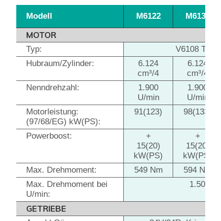
Modell
M6122
M6132
MOTOR
Typ:
V6108 TIEF
Hubraum/Zylinder:
6.124
6.124
cm³/4
cm³/4
Nenndrehzahl:
1.900
1.900
U/min
U/min
Motorleistung:
91(123)
98(133)
(97/68/EG) kW(PS):
Powerboost:
+
+
15(20)
15(20)
kW(PS)
kW(PS)
Max. Drehmoment:
549 Nm
594 Nm
Max. Drehmoment bei
1.500
U/min:
GETRIEBE