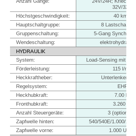
Anzahl Gänge:
24V/24R; Kriechga
32V/32R
Höchstgeschwindigkeit:
40 km/h
Hauptschaltgruppe:
8 Lastschaltst
Gruppenschaltung:
5-Gang Synchrong
Wendeschaltung:
elektrohydrauli
HYDRAULIK
System:
Load-Sensing mit Ver
Förderleistung:
115 l/min
Heckkraftheber:
Unterlenker KAT
Regelsystem:
EHR
Heckhubkraft:
7.00 kg
Fronthubkraft:
3.260 kg
Anzahl Steuergeräte:
3 (optional 4
Zapfwelle hinten:
540/540E/1.000/1.0
Zapfwelle vorne:
1.000 U/mi