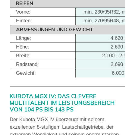
REIFEN
Vorne:
min. 230/95R32, max.
Hinten:
min. 270/95R48, max.
ABMESSUNGEN UND GEWICHT
Länge:
4.620 mm
Höhe:
2.690 mm
Breite:
2.100 - 2.511
Radstand:
2.690 mm
Gewicht:
6.000 Kg
KUBOTA MGX IV: DAS CLEVERE
MULTITALENT IM LEISTUNGSBEREICH
VON 104 PS BIS 143 PS
Der Kubota MGX IV überzeugt mit seinem
exzellenten 8-stufigem Lastschaltgetriebe, der
extremen Wendigkeit und seinem enorm starken