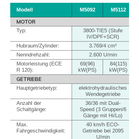
Modell
M5092
M5112
MOTOR
Typ:
3800-TIE5 (Stufe
IV/DPF+SCR)
Hubraum/Zylinder:
3.769/4 cm³
Nenndrehzahl:
2.600 U/min
Motorleistung (ECE
69(96)
84(115)
R 120):
kW(PS)
kW(PS)
GETRIEBE
Hauptgetriebetyp:
elektrohydraulisches
Wendegetriebe
Anzahl der
36/36 mit Dual-
Schaltgänge:
Speed (3 Gruppen/6
Gänge mit Hi/Lo)
Max.
40 km/h ECO-
Fahrgeschwindigkeit:
Getriebe bei 2095
U/min