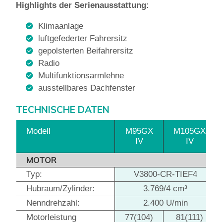
Highlights der Serienausstattung:
Klimaanlage
luftgefederter Fahrersitz
gepolsterten Beifahrersitz
Radio
Multifunktionsarmlehne
ausstellbares Dachfenster
TECHNISCHE DATEN
Modell
M95GX
M105GX
IV
IV
MOTOR
Typ:
V3800-CR-TIEF4
Hubraum/Zylinder:
3.769/4 cm³
Nenndrehzahl:
2.400 U/min
Motorleistung
77(104)
81(111)