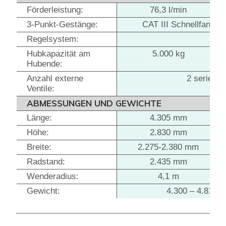
Förderleistung:
76,3 l/min
3-Punkt-Gestänge:
CAT III Schnellfanghak
Regelsystem:
L
Hubkapazität am
5.000 kg
Hubende:
Anzahl externe
2 serienmä
Ventile:
ABMESSUNGEN UND GEWICHTE
Länge:
4.305 mm
Höhe:
2.830 mm
Breite:
2.275-2.380 mm
Radstand:
2.435 mm
Wenderadius:
4,1 m
Gewicht:
4.300 – 4.810/