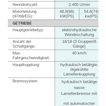
Nenndrehzahl:
2.400 U/min
Motorleistung
48,8(66)
54,6(74)
(97/68/EG):
kW(PS)
kw(PS)
GETRIEBE
Hauptgetriebetyp:
elektrohydraulische
Wendeschaltung
Anzahl der
18/18 (3 Gruppen/6
Schaltgänge:
Gänge)
Max.
40 km/h
Fahrgeschwindigkeit:
Hauptkupplung:
hydraulisch betätigte,
ölgekühlte
Lamellenkupplung
Bremssystem:
hydraulisch betätige
nasse
Lamellenbremse mit
mit automatischer