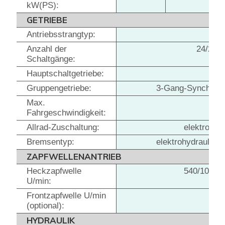
kW(PS):
GETRIEBE
Antriebsstrangtyp:
Anzahl der
24/24 m
Schaltgänge:
Hauptschaltgetriebe:
8 L
Gruppengetriebe:
3-Gang-Synchrong
Max.
Fahrgeschwindigkeit:
Allrad-Zuschaltung:
elektrohyd
Bremsentyp:
elektrohydraulisc
ZAPFWELLENANTRIEB
Heckzapfwelle
540/1000 (
U/min:
Frontzapfwelle U/min
(optional):
HYDRAULIK