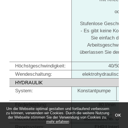
oder
Stufenlose Geschwind
- Es gibt keine Kompr
Sie einfach die 
Arbeitsgeschwindig
überlassen Sie den Re
Höchstgeschwindigkeit:
40/50 km
Wendeschaltung:
elektrohydraulische 
HYDRAULIK
System:
Konstantpumpe
L
Förderleistung:
80 l/min
Um die Webseite optimal gestalten und fortlaufend verbessern
zu können, verwenden wir Cookies. Durch die weitere Nutzung
OK
der Webseite stimmen Sie der Verwendung von Cookies zu.
Heckkraftheber:
automatischer Unterl
mehr erfahren
Regelsystem:
EHR/Unterlenk