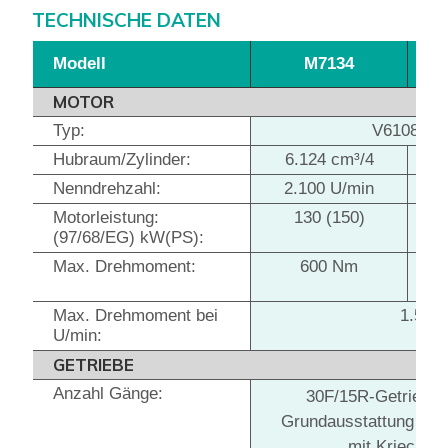
TECHNISCHE DATEN
Modell
M7134
M
MOTOR
Typ:
V6108 TI
Hubraum/Zylinder:
6.124 cm³/4
Nenndrehzahl:
2.100 U/min
Motorleistung:
130 (150)
(97/68/EG) kW(PS):
(
Max. Drehmoment:
600 Nm
Max. Drehmoment bei
1.500
U/min:
GETRIEBE
Anzahl Gänge:
30F/15R-Getriebe i
Grundausstattung bis
mit Kriechg