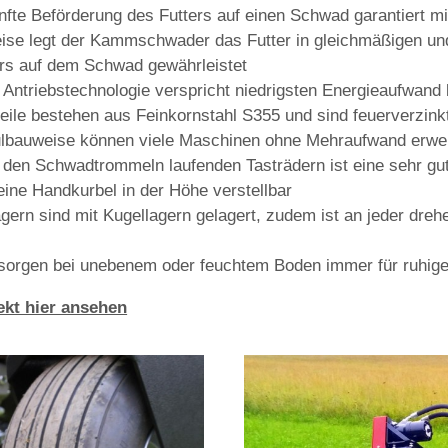
fte Beförderung des Futters auf einen Schwad garantiert m
ise legt der Kammschwader das Futter in gleichmäßigen un
rs auf dem Schwad gewährleistet
te Antriebstechnologie verspricht niedrigsten Energieaufwand 
teile bestehen aus Feinkornstahl S355 und sind feuerverzink
ulbauweise können viele Maschinen ohne Mehraufwand erwei
 den Schwadtrommeln laufenden Tasträdern ist eine sehr g
 eine Handkurbel in der Höhe verstellbar
gern sind mit Kugellagern gelagert, zudem ist an jeder dreh
sorgen bei unebenem oder feuchtem Boden immer für ruhig
ekt hier ansehen