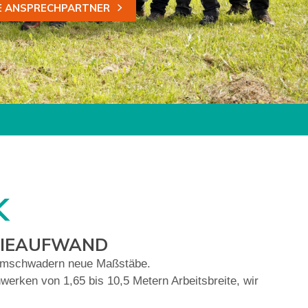
E ANSPRECHPARTNER
MEHR DAZU
MEHR DAZU
MEHR DAZU
MEHR DAZU
K
RGIEAUFWAND
ammschwadern neue Maßstäbe.
erken von 1,65 bis 10,5 Metern Arbeitsbreite, wir