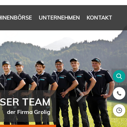
INENBÖRSE
UNTERNEHMEN
KONTAKT
EN MÄHEN
RADLADER
TTECHNIK
TA M6-142
SER TEAM
ndnis von Effizienz
 und bodenschonend
der richtig zupackt!
qvarna Automower
der Firma Grolig