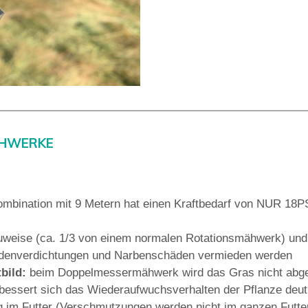
ÄHWERKE
mbination mit 9 Metern hat einen Kraftbedarf von NUR 18P
auweise (ca. 1/3 von einem normalen Rotationsmähwerk) und 
 Bodenverdichtungen und Narbenschäden vermieden werden
tbild:
beim Doppelmessermähwerk wird das Gras nicht abge
bessert sich das Wiederaufwuchsverhalten der Pflanze deutl
im Futter (Verschmutzungen werden nicht im ganzen Futter 