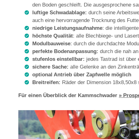
den Boden geschleift. Die ausgesprochene san
luftige Schwadablage:
durch seine Arbeitswe
auch eine hervorragende Trocknung des Futte
niedrige Leistungsaufnahme
: die intelligen
höchste Qualität
: alle Blechbiege- und Laser
Modulbauweise
: durch die durchdachte Mod
perfekte Bodenanpassung:
durch die nah an
stufenlos einstellbar:
jedes Tastrad ist über
sichere Sache:
alle Gelenke an den Zinkenträ
optional Antrieb über Zapfwelle möglich
Breitreifen:
Räder der Dimension 18x8,50x8 
Für einen Überblick der Kammschwader
» Prosp