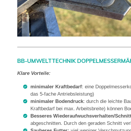
BB-UMWELTTECHNIK DOPPELMESSERM
Klare Vorteile:
minimaler Kraftbedarf
: eine Doppelmesserko
das 5-fache Antriebsleistung)
minimaler Bodendruck
: durch die leichte B
Kraftbedarf bei max. Arbeitsbreite) können
Besseres Wiederaufwuchsverhalten/Schnit
abgeschnitten. Durch den geraden Schnitt ver
Sauberes Futter:
viel weniger Verschmutzung 