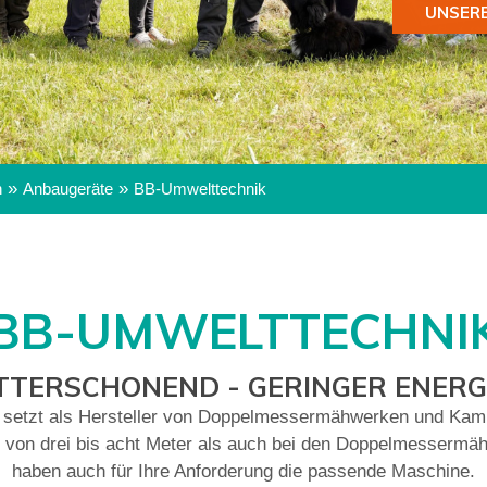
UNSER
»
»
n
Anbaugeräte
BB-Umwelttechnik
BB-UMWELTTECHNI
UTTERSCHONEND - GERINGER ENE
 setzt als Hersteller von Doppelmessermähwerken und K
n von drei bis acht Meter als auch bei den Doppelmessermähw
haben auch für Ihre Anforderung die passende Maschine.